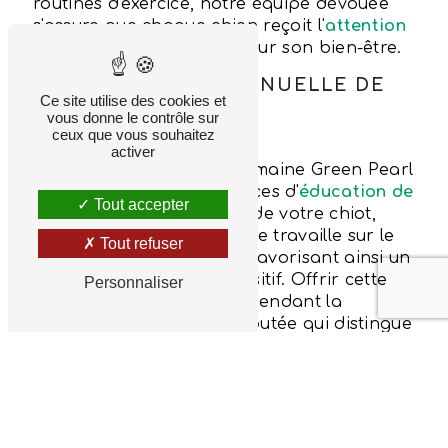
routines d'exercice, notre équipe dévouée
s'assure que chaque chien reçoit l'
attention
individuelle
nécessaire pour son bien-être.
L'ÉDUCATION CONTINUELLE DE
Ce site utilise des cookies et
CHIOTS
vous donne le contrôle sur
UN PLUS POUR NOS
ceux que vous souhaitez
PENSIONNAIRES
activer
En plus de la pension, Domaine Green Pearl
offre également des services d'
éducation de
Tout accepter
chiots
. Pendant le séjour de votre chiot,
notre équipe expérimentée travaille sur le
Tout refuser
renforcement des bases, favorisant ainsi un
comportement sain et positif. Offrir cette
Personnaliser
opportunité d'éducation pendant la
pension est une valeur ajoutée qui distingue
notre établissement.
ELEVAGE DE CHIENS
D'EXCEPTION
DES RACES SOIGNEUSEMENT
SÉLECTIONNÉES